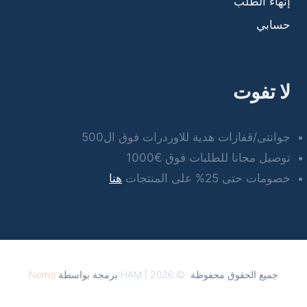
إنهاء الطلب
حسابي
لا تفوت
جوانتى/قفازات هدية للاوردرات فوق ال500
توصيل مجانا للطلبات فوق €1000
خصومات حتى 25% على المنتجات
هنا
جميع الحقوق محفوظة. © 2026 | HAM برمجة بواسطة
Nemo