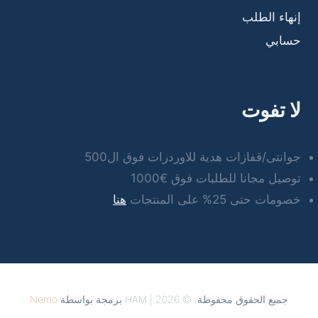
إنهاء الطلب
حسابي
لا تفوت
جوانتى/قفازات هدية للاوردرات فوق ال500
توصيل مجانا للطلبات فوق €1000
خصومات حتى 25% على المنتجات
هنا
جميع الحقوق محفوظة. © 2026 | HAM برمجة بواسطة
Nemo