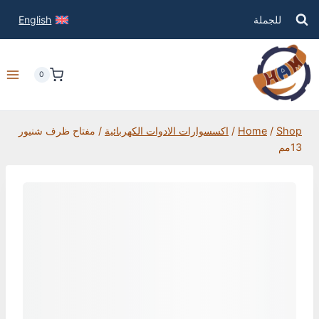
للجملة
English
0
Shop
/
Home
/
اكسسوارات الادوات الكهربائية
/
مفتاح ظرف شنيور
13مم