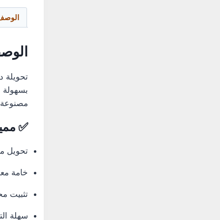
الوصف
الوص
تحويلة د
بسهولة ع
مصنوعة م
✅ مميز
تحويل م
خامة معد
تثبيت مح
سهلة الت