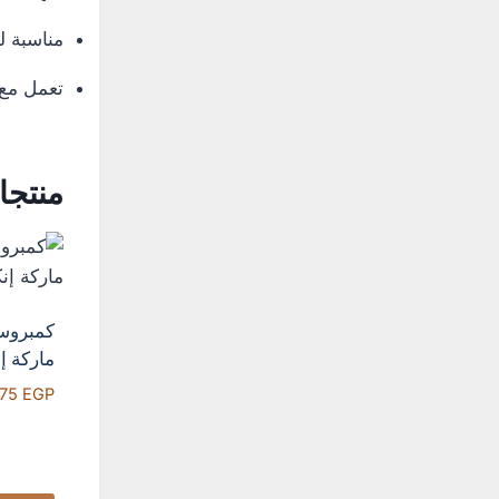
مناسبة ل
تعمل مع 
منتجا
ماركة إ
875
EGP