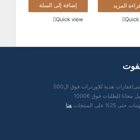
إضافة إلى السلة
راءة المزيد
Quick view
Quick
تفوت
تى/قفازات هدية للاوردرات فوق ال500
 مجانا للطلبات فوق €1000
تى 25% على المنتجات
هنا