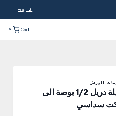
English
Cart
0
مات الورش
تحويلة دريل 1/2 بوصة الى
كت سداسي