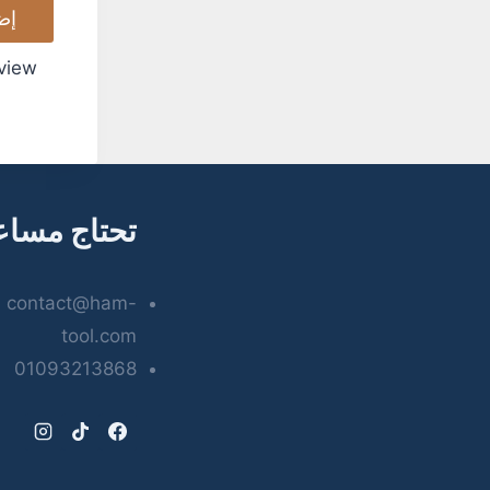
إض
view
تحتاج مساع
contact@ham-
tool.com
01093213868