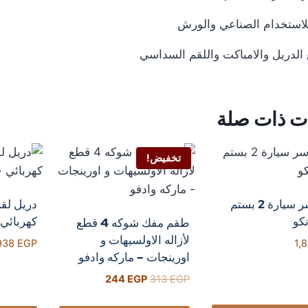
لاستخدام الصناعي والورش
الدريل والامباكت واللقم السداسي
ت ذات صلة
تخفيض!
كمبروسر سيارة 2 بستم
نكو
كهربائي 
طقم مفك شوكه 4 قطع
لأزاله الاولسيهات و
938
EGP
1,
اورينجات – ماركه وادفو
244
EGP
313
EGP