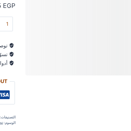
5
EGP
توصي
تسوّق
أدوات
OUT
التصنيفات:
الوسوم:
تح