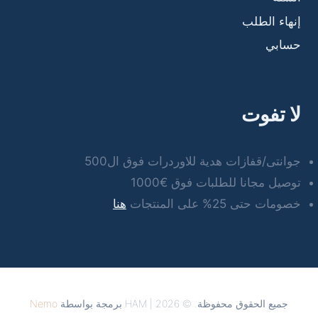
إنهاء الطلب
حسابي
لا تفوت
جوانتى/قفازات هدية للاوردرات فوق ال500
توصيل مجانا للطلبات فوق €1000
خصومات حتى 25% على المنتجات
هنا
جميع الحقوق محفوظة. © 2026 | HAM برمجة بواسطة
Nemo