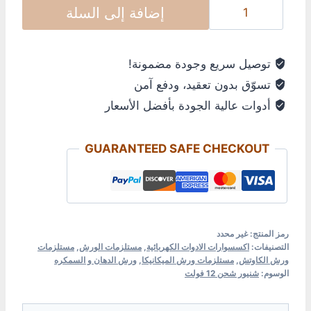
إضافة إلى السلة
توصيل سريع وجودة مضمونة!
تسوّق بدون تعقيد، ودفع آمن
أدوات عالية الجودة بأفضل الأسعار
GUARANTEED SAFE CHECKOUT
رمز المنتج:
غير محدد
التصنيفات:
اكسسوارات الادوات الكهربائية
,
مستلزمات الورش
,
مستلزمات
ورش الكاوتش
,
مستلزمات ورش الميكانيكا
,
ورش الدهان و السمكره
الوسوم:
شنيور شحن 12 فولت