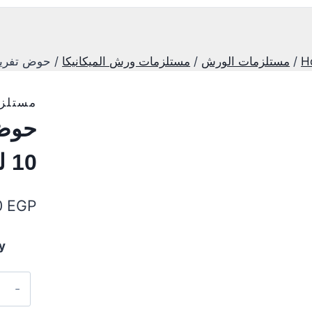
H
/
مستلزمات الورش
/
مستلزمات ورش الميكانيكا
/
حوض تفريغ زيت م
مستلزم
10 لتر
0
EGP
y