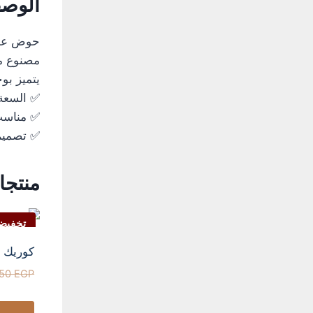
الوص
حوض عملي
مصنوع من
يتميز بو
✅ السعة: 8 لتر – 10 
✅ مناسب 
✅ تصميم 
منتجا
تخفيض
كوريك ورشة تم
850
EGP