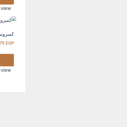
 view
كمبروسر سيارة 
875
EGP
 view