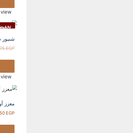
 view
تخفيض
شنيور شحن 12 فولت مع بطا
875
EGP
 view
معزز أو
50
EGP