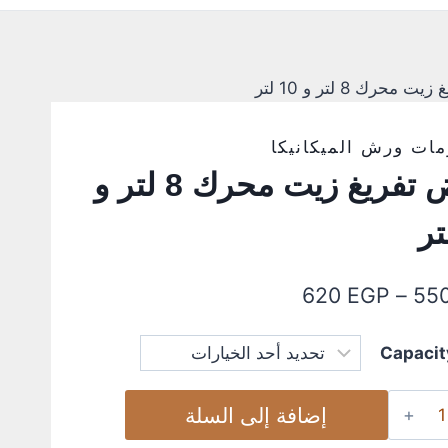
حرك 8 لتر و 10 لتر
ات ورش الميكانيكا
حوض تفريغ زيت محرك 8 لتر و
620
EGP
–
55
Capacit
إضافة إلى السلة