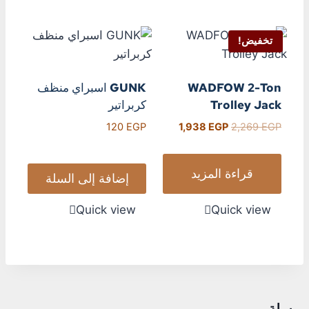
تخفيض!
WADFOW 2-Ton
GUNK اسبراي منظف
Trolley Jack
كربراتير
120
EGP
1,938
EGP
2,269
EGP
قراءة المزيد
إضافة إلى السلة
Quick view
Quick view