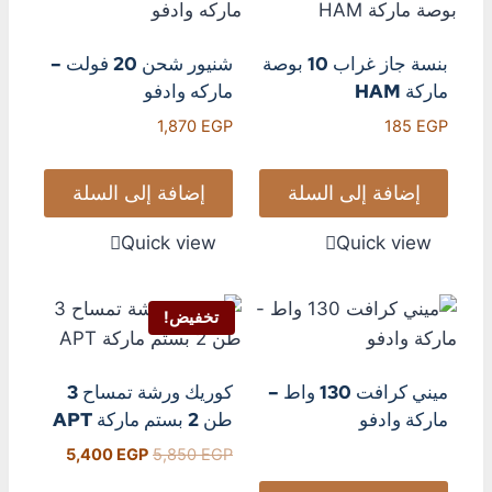
بنسة جاز غراب 10 بوصة
شنيور شحن 20 فولت –
ماركة HAM
ماركه وادفو
1,870
EGP
185
EGP
إضافة إلى السلة
إضافة إلى السلة
Quick view
Quick view
تخفيض!
ميني كرافت 130 واط –
كوريك ورشة تمساح 3
ماركة وادفو
طن 2 بستم ماركة APT
5,400
EGP
5,850
EGP