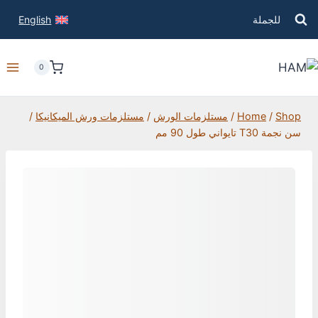
للجملة
English
0
Shop
/
Home
/
مستلزمات الورش
/
مستلزمات ورش الميكانيكا
/
سن نجمة T30 تايواني طول 90 مم