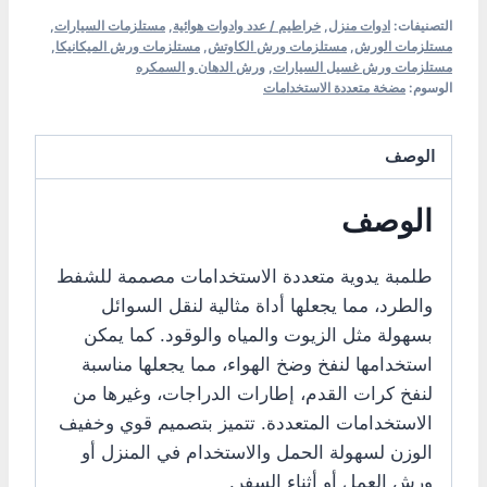
التصنيفات:
ادوات منزل
,
خراطيم / عدد وادوات هوائية
,
مستلزمات السيارات
,
مستلزمات الورش
,
مستلزمات ورش الكاوتش
,
مستلزمات ورش الميكانيكا
,
مستلزمات ورش غسيل السيارات
,
ورش الدهان و السمكره
الوسوم:
مضخة متعددة الاستخدامات
الوصف
الوصف
طلمبة يدوية متعددة الاستخدامات مصممة للشفط
والطرد، مما يجعلها أداة مثالية لنقل السوائل
بسهولة مثل الزيوت والمياه والوقود. كما يمكن
استخدامها لنفخ وضخ الهواء، مما يجعلها مناسبة
لنفخ كرات القدم، إطارات الدراجات، وغيرها من
الاستخدامات المتعددة. تتميز بتصميم قوي وخفيف
الوزن لسهولة الحمل والاستخدام في المنزل أو
ورش العمل أو أثناء السفر.