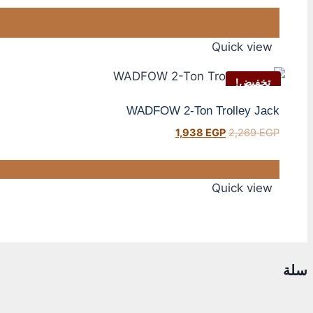
Quick view
تخفيض!
WADFOW 2-Ton Trolley Jack
1,938
EGP
2,269
EGP
Quick view
سلة