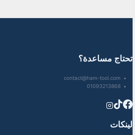
تحتاج مساعدة؟
contact@ham-tool.com
01093213868
لينكات