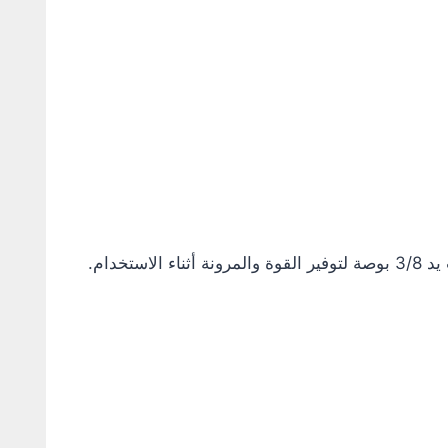
لقمة بوجيهات 14 مم مشرشرة، مصممة خصيصًا لسهولة تركيب وإزالة البوجيهات في السيارات والموتوسيكلات. تأتي بتركيب يد 3/8 بوصة لتوفير القوة والمرونة أثناء الاستخدام.