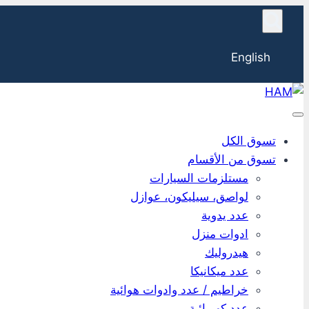
English
تسوق الكل
تسوق من الأقسام
مستلزمات السيارات
لواصق، سيليكون، عوازل
عدد يدوية
ادوات منزل
هيدروليك
عدد ميكانيكا
خراطيم / عدد وادوات هوائية
عدد كهربائية