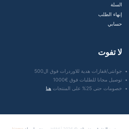
السلة
إنهاء الطلب
حسابي
لا تفوت
جوانتى/قفازات هدية للاوردرات فوق ال500
توصيل مجانا للطلبات فوق €1000
خصومات حتى 25% على المنتجات
هنا
جميع الحقوق محفوظة. © 2026 | HAM برمجة بواسطة
Nemo