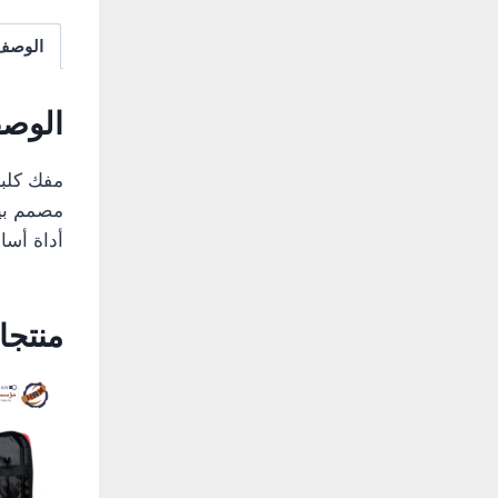
الوصف
الوصف
مفك كلبسات
مصمم بيد م
أداة أساسية
منتجات