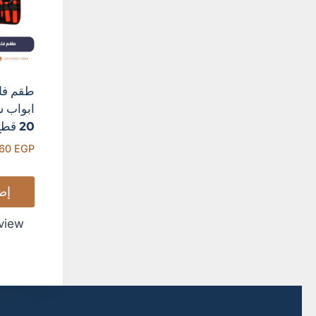
طقم فك و 
ابواب سيار
20 قطع
560
EGP
إضافة
ck view