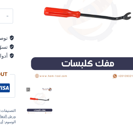
توصيل 
تسوّق ب
أدوات ع
CKOUT
التصنيفات:
مست
ورش الدهان و 
الوسوم:
أدوات 