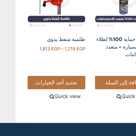
اسبراي حماية 100% لطلاء
طلمبة شفط يدوي
رة – متعدد
1,813
EGP
–
1,219
EGP
ت
 إلى السلة
تحديد أحد الخيارات
Quick view
Qui