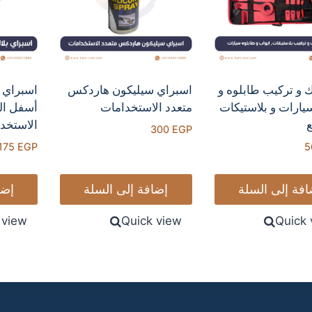
تركيب طابلوه و
اسبراي سيليكون هاردكس
ات و بلاستيكات
متعدد الاستخدامات
أسفل السيا
الاستخداما
300
EGP
175
EGP
 إلى السلة
إضافة إلى السلة
إضافة
ck view
Quick view
Qui