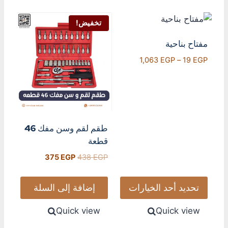
تخفيض!
مفتاح بناحية
1,063
EGP
–
19
EGP
طقم لقم وسن مفك 46
قطعة
375
EGP
438
EGP
تحديد أحد الخيارات
إضافة إلى السلة
Quick view
Quick view