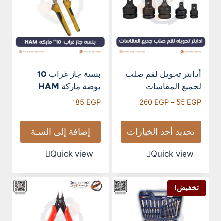
أدابتر تحويل لقم صلب
بنسة جاز غراب 10
لجميع المقاسات
بوصة ماركة HAM
185
EGP
260
EGP
–
55
EGP
تحديد أحد الخيارات
إضافة إلى السلة
Quick view
Quick view
تخفيض!