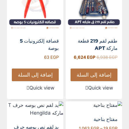
طقم لقم 219 قطعة
قصافة إلكترونيات 5
ماركة APT
بوصة
63
EGP
6,624
EGP
6,938
EGP
إضافة إلى السلة
إضافة إلى السلة
Quick view
Quick view
مفتاح بناحية
يد لقم نص بوصه حرف
1,063
EGP
–
19
EGP