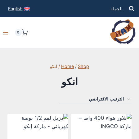
للجملة
English
0
Shop
/
Home
/
انكو
انكو