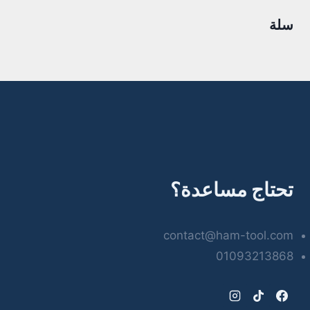
سلة
تحتاج مساعدة؟
contact@ham-tool.com
01093213868